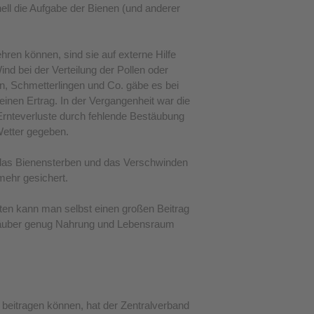
ell die Aufgabe der Bienen (und anderer
ren können, sind sie auf externe Hilfe
ind bei der Verteilung der Pollen oder
, Schmetterlingen und Co. gäbe es bei
inen Ertrag. In der Vergangenheit war die
Ernteverluste durch fehlende Bestäubung
Wetter gegeben.
 das Bienensterben und das Verschwinden
mehr gesichert.
ten kann man selbst einen großen Beitrag
estäuber genug Nahrung und Lebensraum
 beitragen können, hat der Zentralverband