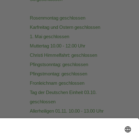
Rosenmontag geschlossen
Karfreitag und Ostern geschlossen
1. Mai geschlossen
Muttertag 10.00 - 12.00 Uhr
Christi Himmelfahrt: geschlossen
Pfingstsonntag: geschlossen
Pfingstmontag: geschlossen
Fronleichnam geschlossen
Tag der Deutschen Einheit 03.10.
geschlossen
Allerheiligen 01.11. 10.00 - 13.00 Uhr
Heiligabend: 08:00 -13:00 Uhr
25.-27.12. geschlossen
Silvester geschlossen