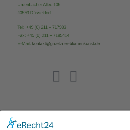
Urdenbacher Allee 105
40593 Düsseldorf
Tel: +49 (0) 211 – 717983
Fax: +49 (0) 211 – 7185414
E-Mail:
kontakt@gruetzner-blumenkunst.de