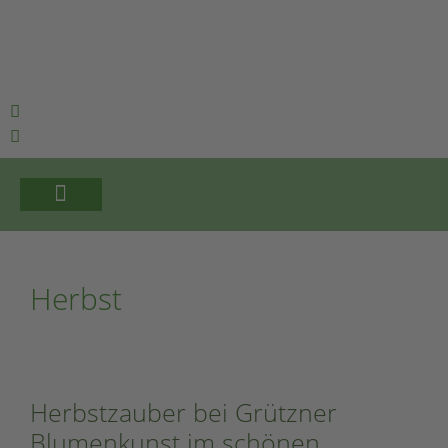
FLORISTIK | PFLANZEN
Herbst
Herbstzauber bei Grützner
Blumenkunst im schönen